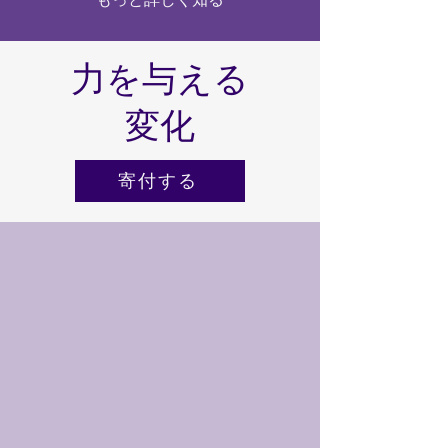
力を与える
変化
寄付する