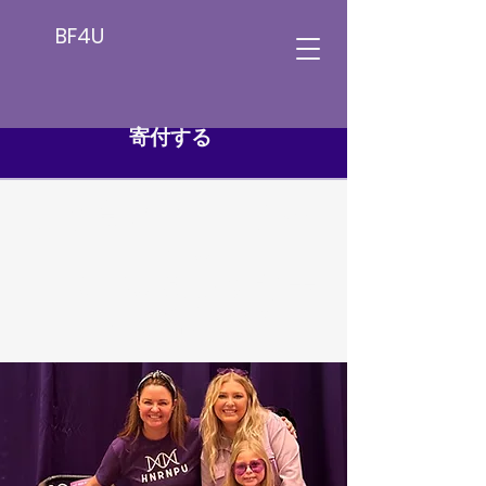
BF4U
寄付する
より良い
フューチャ
ー 4 U
HNRNPU 研究のサポ
ートに協力する