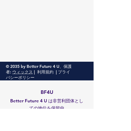
© 2035 by Better Future 4 U、保護
者:
ウィックス
|
利用規約
|
プライ
バシーポリシー
BF4U
Better Future 4 U は非営利団体とし
ての地位を保留中
Eメール
:
admin@betterfuture4u.org
EIN:
93-2977129