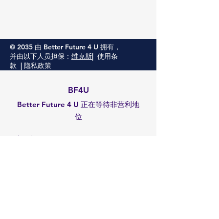
© 2035 由 Better Future 4 U 拥有，
并由以下人员担保：
维克斯
|
使用条
款
|
隐私政策
BF4U
Better Future 4 U 正在等待非营利地
位
电子邮件
:
admin@betterfuture4u.org
雇主识别号码：
93-2977129
Terms of Use
获取更新