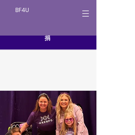
BF4U
捐
更好的
未来4U
帮助支持 HNRNPU 研
究