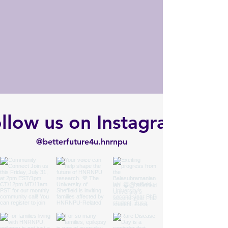
llow us on Instagram
@betterfuture4u.hnrnpu