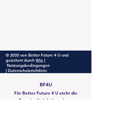
© 2035 von Better Future 4 U und
gesichert durch
Wix
|
Nutzungsbedingungen
|
Datenschutzrichtlinie
BF4U
Für Better Future 4 U steht die
Gemeinnützigkeit noch aus
Email
:
admin@betterfuture4u.org
EIN:
93-2977129