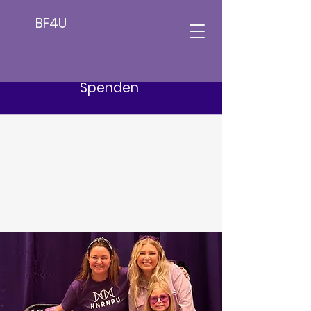
BF4U
Spenden
Besser
Zukunft 4 U
Helfen Sie mit, die
HNRNPU-Forschung
zu unterstützen