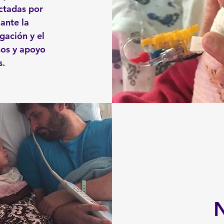
ectadas por
ante la
gación y el
sos y apoyo
s.
N