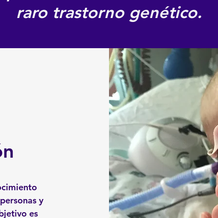
raro trastorno genético.
ón
ocimiento
personas y
bjetivo es