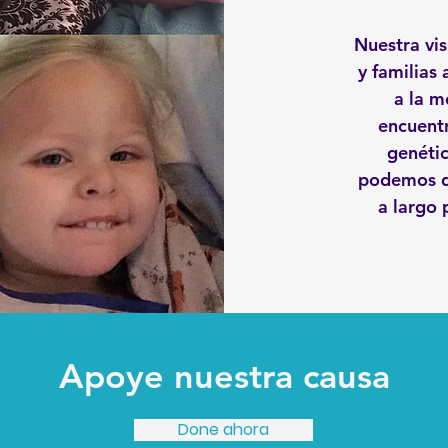
Nuestra vis
y familias
a la m
encuentr
genéti
podemos da
a largo
Apoye nuestra causa
Done ahora