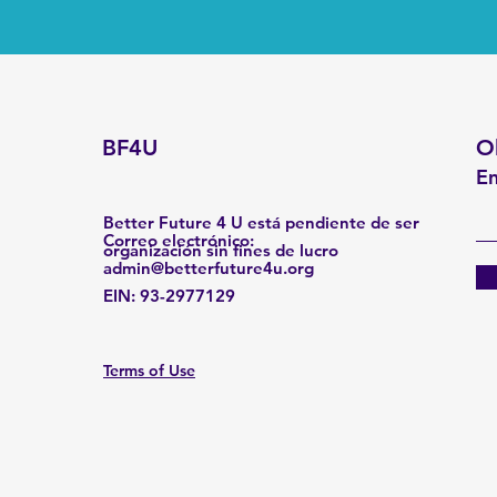
BF4U
O
En
Better Future 4 U está pendiente de ser
Correo electrónico
:
organización sin fines de lucro
admin@betterfuture4u.org
EIN:
93-2977129
Terms of Use