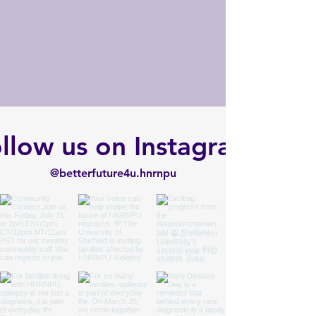
llow us on Instagram
@betterfuture4u.hnrnpu