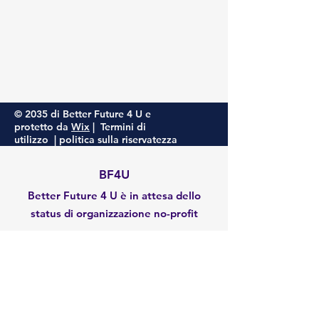
© 2035 di Better Future 4 U e
protetto da
Wix
|
Termini di
utilizzo
|
politica sulla riservatezza
BF4U
Better Future 4 U è in attesa dello
status di organizzazione no-profit
E-mail
:
admin@betterfuture4u.org
EN:
93-2977129
Terms of Use