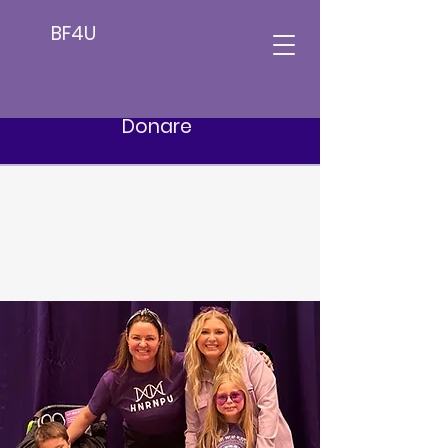
BF4U
Donare
Meglio
Futuro 4 U
Aiutaci a sostenere la
ricerca HNRNPU