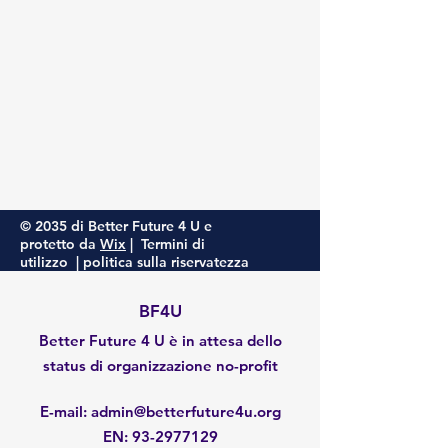
© 2035 di Better Future 4 U e
protetto da
Wix
|
Termini di
utilizzo
|
politica sulla riservatezza
BF4U
Better Future 4 U è in attesa dello
status di organizzazione no-profit
E-mail
:
admin@betterfuture4u.org
EN:
93-2977129